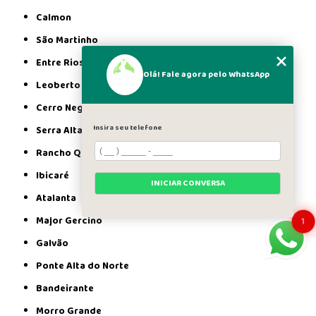
Calmon
São Martinho
Entre Rios
Olá! Fale agora pelo WhatsApp
Leoberto Leal
Cerro Negro
Insira seu telefone
Serra Alta
Rancho Queimado
Ibicaré
INICIAR CONVERSA
Atalanta
Major Gercino
1
Galvão
Ponte Alta do Norte
Bandeirante
Morro Grande