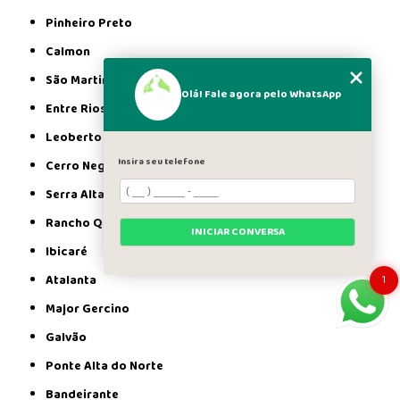
Pinheiro Preto
Calmon
São Martinho
Olá! Fale agora pelo WhatsApp
Entre Rios
Leoberto Leal
Insira seu telefone
Cerro Negro
Serra Alta
Rancho Queimado
INICIAR CONVERSA
Ibicaré
1
Atalanta
Major Gercino
Galvão
Ponte Alta do Norte
Bandeirante