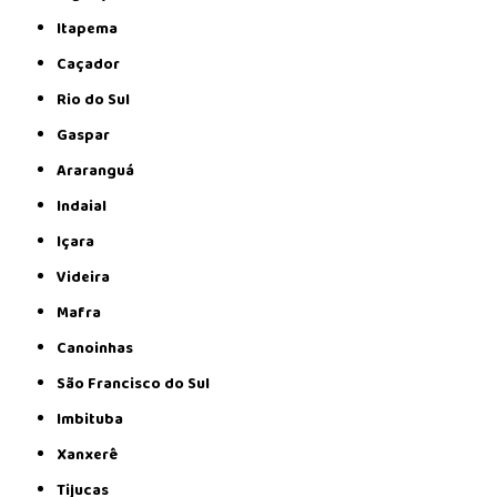
Itapema
Caçador
Rio do Sul
Gaspar
Araranguá
Indaial
Içara
Videira
Mafra
Canoinhas
São Francisco do Sul
Imbituba
Xanxerê
Tijucas