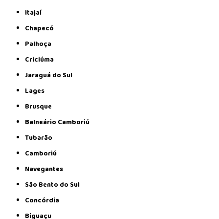
Itajaí
Chapecó
Palhoça
Criciúma
Jaraguá do Sul
Lages
Brusque
Balneário Camboriú
Tubarão
Camboriú
Navegantes
São Bento do Sul
Concórdia
Biguaçu