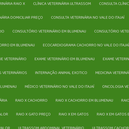
ERINÁRIA RAIO X
CLÍNICA VETERINÁRIA ULTRASSOM
CONSULTA CLÍNI
INÁRIA DOMICILIAR PREÇO
CONSULTA VETERINÁRIA NO VALE DO ITAJAÍ
RIO
CONSULTÓRIO VETERINÁRIO EM BLUMENAU
CONSULTÓRIO VETE
ORRO EM BLUMENAU
ECOCARDIOGRAMA CACHORRO NO VALE DO ITAJA
UE VETERINÁRIO
EXAME VETERINÁRIO EM BLUMENAU
EXAME VETERI
S VETERINÁRIOS
INTERNAÇÃO ANIMAL EXOTICO
MEDICINA VETERIN
 BLUMENAU
MÉDICO VETERINÁRIO NO VALE DO ITAJAÍ
ONCOLOGIA VE
ÁRIA
RAIO X CACHORRO
RAIO X CACHORRO EM BLUMENAU
RA
VALOR
RAIO X GATO PREÇO
RAIO X EM GATOS
RAIO X EM GATOS
 VALOR
ULTRASSOM ABDOMINAL VETERINÁRIO
ULTRASSOM CACHO