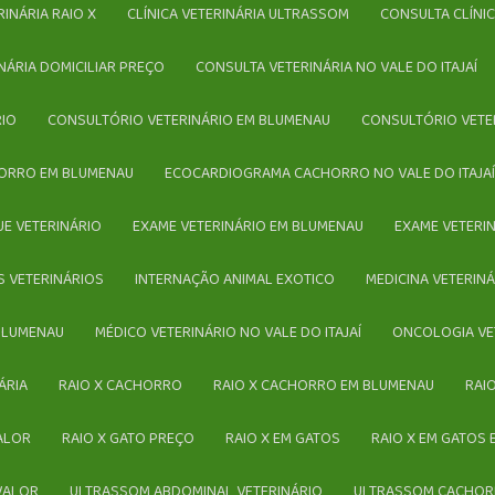
ERINÁRIA RAIO X
CLÍNICA VETERINÁRIA ULTRASSOM
CONSULTA CLÍNI
INÁRIA DOMICILIAR PREÇO
CONSULTA VETERINÁRIA NO VALE DO ITAJAÍ
RIO
CONSULTÓRIO VETERINÁRIO EM BLUMENAU
CONSULTÓRIO VETE
ORRO EM BLUMENAU
ECOCARDIOGRAMA CACHORRO NO VALE DO ITAJA
UE VETERINÁRIO
EXAME VETERINÁRIO EM BLUMENAU
EXAME VETERI
S VETERINÁRIOS
INTERNAÇÃO ANIMAL EXOTICO
MEDICINA VETERIN
 BLUMENAU
MÉDICO VETERINÁRIO NO VALE DO ITAJAÍ
ONCOLOGIA VE
ÁRIA
RAIO X CACHORRO
RAIO X CACHORRO EM BLUMENAU
RA
VALOR
RAIO X GATO PREÇO
RAIO X EM GATOS
RAIO X EM GATOS
 VALOR
ULTRASSOM ABDOMINAL VETERINÁRIO
ULTRASSOM CACHO