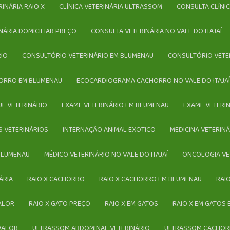
ERINÁRIA RAIO X
CLÍNICA VETERINÁRIA ULTRASSOM
CONSULTA CLÍNI
INÁRIA DOMICILIAR PREÇO
CONSULTA VETERINÁRIA NO VALE DO ITAJAÍ
RIO
CONSULTÓRIO VETERINÁRIO EM BLUMENAU
CONSULTÓRIO VETE
ORRO EM BLUMENAU
ECOCARDIOGRAMA CACHORRO NO VALE DO ITAJA
UE VETERINÁRIO
EXAME VETERINÁRIO EM BLUMENAU
EXAME VETERI
S VETERINÁRIOS
INTERNAÇÃO ANIMAL EXOTICO
MEDICINA VETERIN
 BLUMENAU
MÉDICO VETERINÁRIO NO VALE DO ITAJAÍ
ONCOLOGIA VE
ÁRIA
RAIO X CACHORRO
RAIO X CACHORRO EM BLUMENAU
RA
VALOR
RAIO X GATO PREÇO
RAIO X EM GATOS
RAIO X EM GATOS
 VALOR
ULTRASSOM ABDOMINAL VETERINÁRIO
ULTRASSOM CACHO