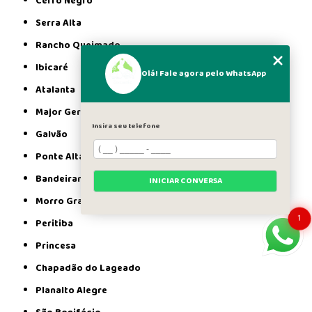
Cerro Negro
Serra Alta
Rancho Queimado
Ibicaré
Olá! Fale agora pelo WhatsApp
Atalanta
Major Gercino
Insira seu telefone
Galvão
Ponte Alta do Norte
Bandeirante
INICIAR CONVERSA
Morro Grande
1
Peritiba
Princesa
Chapadão do Lageado
Planalto Alegre