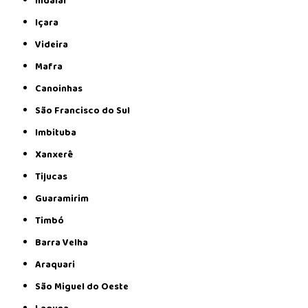
Indaial
Içara
Videira
Mafra
Canoinhas
São Francisco do Sul
Imbituba
Xanxerê
Tijucas
Guaramirim
Timbó
Barra Velha
Araquari
São Miguel do Oeste