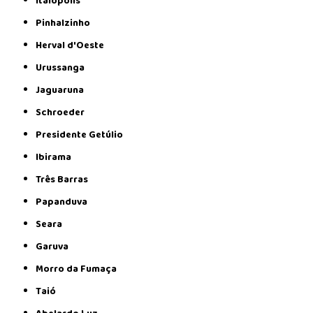
Itaiópolis
Pinhalzinho
Herval d'Oeste
Urussanga
Jaguaruna
Schroeder
Presidente Getúlio
Ibirama
Três Barras
Papanduva
Seara
Garuva
Morro da Fumaça
Taió