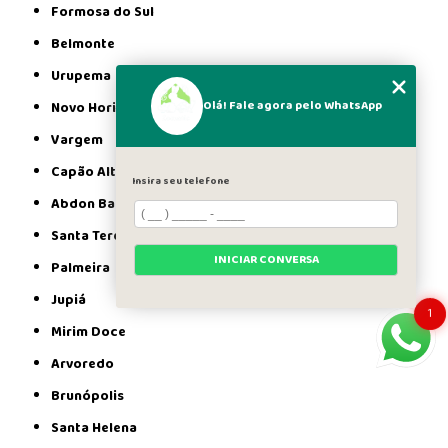
Formosa do Sul
Belmonte
Urupema
Olá! Fale agora pelo WhatsApp
Novo Horizonte
Vargem
Capão Alto
Insira seu telefone
Abdon Batista
Santa Terezinha do Progresso
INICIAR CONVERSA
Palmeira
Jupiá
1
Mirim Doce
Arvoredo
Brunópolis
Santa Helena