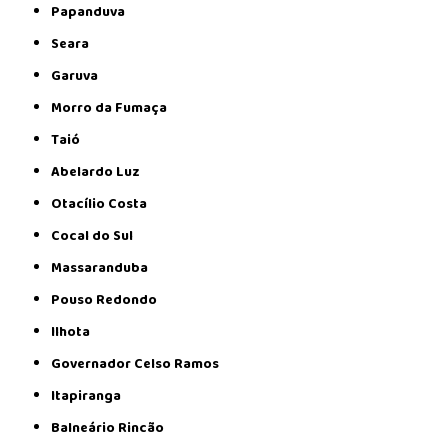
Papanduva
Seara
Garuva
Morro da Fumaça
Taió
Abelardo Luz
Otacílio Costa
Cocal do Sul
Massaranduba
Pouso Redondo
Ilhota
Governador Celso Ramos
Itapiranga
Balneário Rincão