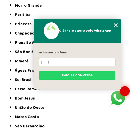
Morro Grande
Peritiba
Princesa
Olá! Fale agora pelo WhatsApp
Chapadão do Lageado
Planalto Alegre
São Bonifácio
Insira seu telefone
Iomerê
Águas Frias
INICIAR CONVERSA
Sul Brasil
Celso Ramos
1
Bom Jesus
União do Oeste
Matos Costa
São Bernardino