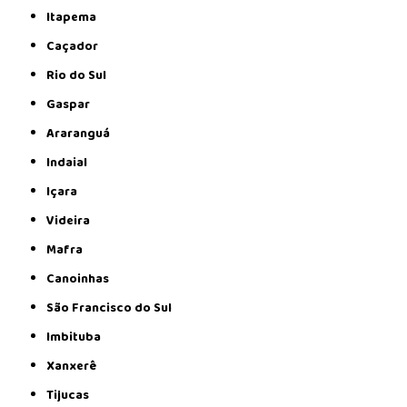
Itapema
Caçador
Rio do Sul
Gaspar
Araranguá
Indaial
Içara
Videira
Mafra
Canoinhas
São Francisco do Sul
Imbituba
Xanxerê
Tijucas