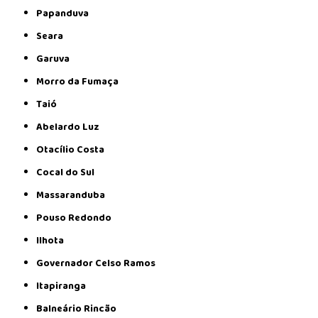
Papanduva
Seara
Garuva
Morro da Fumaça
Taió
Abelardo Luz
Otacílio Costa
Cocal do Sul
Massaranduba
Pouso Redondo
Ilhota
Governador Celso Ramos
Itapiranga
Balneário Rincão