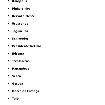
Itaiópolis
Pinhalzinho
Herval d'Oeste
Urussanga
Jaguaruna
Schroeder
Presidente Getúlio
Ibirama
Três Barras
Papanduva
Seara
Garuva
Morro da Fumaça
Taió