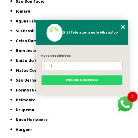
São Bonifácio
Iomerê
Águas Frias
Sul Brasil
Olá! Fale agora pelo WhatsApp
Celso Ramos
Bom Jesus
Insira seu telefone
União do Oeste
Matos Costa
São Bernardino
INICIAR CONVERSA
Formosa do Sul
1
Belmonte
Urupema
Novo Horizonte
Vargem