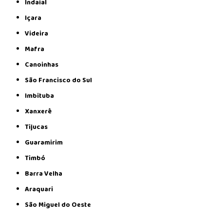
Indaial
Içara
Videira
Mafra
Canoinhas
São Francisco do Sul
Imbituba
Xanxerê
Tijucas
Guaramirim
Timbó
Barra Velha
Araquari
São Miguel do Oeste