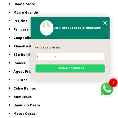
Bandeirante
Morro Grande
Peritiba
Olá! Fale agora pelo WhatsApp
Princesa
Chapadão do Lageado
Planalto Alegre
Insira seu telefone
São Bonifácio
Iomerê
INICIAR CONVERSA
Águas Frias
Sul Brasil
1
Celso Ramos
Bom Jesus
União do Oeste
Matos Costa