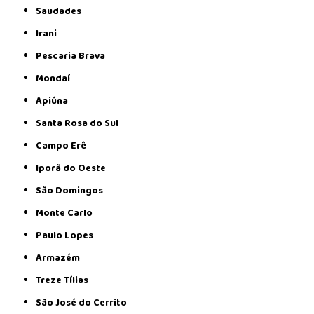
Saudades
Irani
Pescaria Brava
Mondaí
Apiúna
Santa Rosa do Sul
Campo Erê
Iporã do Oeste
São Domingos
Monte Carlo
Paulo Lopes
Armazém
Treze Tílias
São José do Cerrito